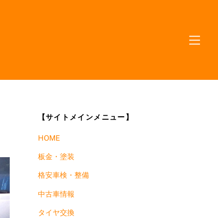
Me
【サイトメインメニュー】
HOME
板金・塗装
格安車検・整備
中古車情報
タイヤ交換