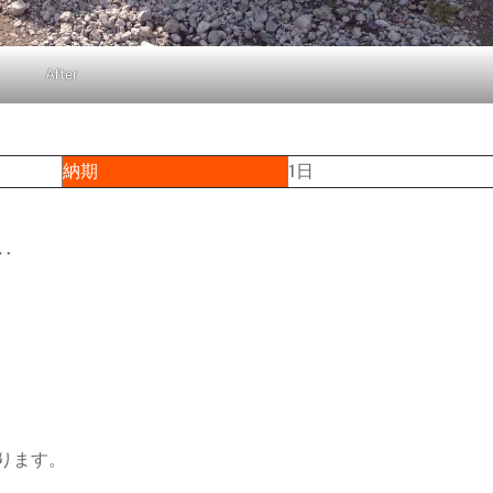
After
納期
1日
‥
ります。