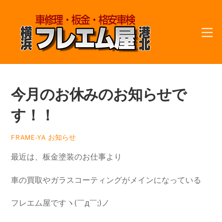
Skip
to
M
content
今月のお休みのお知らせで
す！！
お知らせ
FRAME-YA
最近は、板金塗装のお仕事より
車の買取やガラスコーティングがメインになっている
フレエム屋ですヽ(￣д￣;)ノ