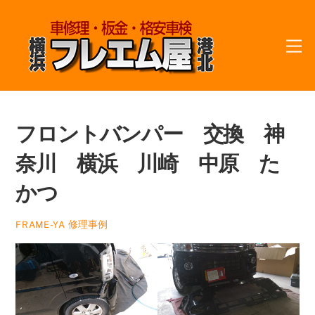
Skip
to
M
content
フロントバンパー 交換 神
奈川 横浜 川崎 中原 た
かつ
修理事例
FRAME-YA