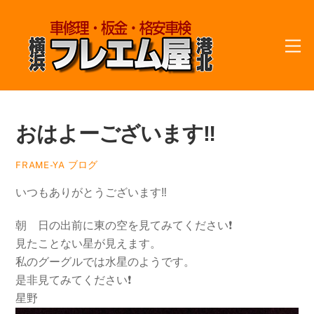
Skip
to
M
content
おはよーございます‼️
ブログ
FRAME-YA
いつもありがとうございます‼️
朝 日の出前に東の空を見てみてください❗
見たことない星が見えます。
私のグーグルでは水星のようです。
是非見てみてください❗
星野