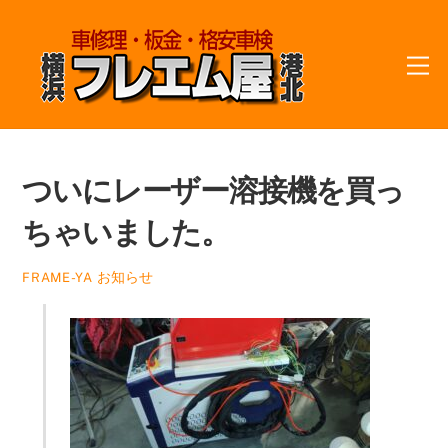
Skip
to
M
content
ついにレーザー溶接機を買っ
ちゃいました。
お知らせ
FRAME-YA