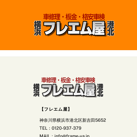
Skip
to
content
【フレエム屋】
神奈川県横浜市港北区新吉田5652
TEL：0120-937-379
MAIL：info@frame-ya.jp